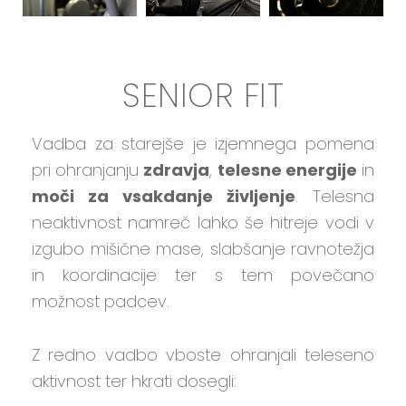
SENIOR FIT
Vadba za starejše je izjemnega pomena
pri ohranjanju
zdravja
,
telesne energije
in
moči za vsakdanje življenje
. Telesna
neaktivnost namreč lahko še hitreje vodi v
izgubo mišične mase, slabšanje ravnotežja
in koordinacije ter s tem povečano
možnost padcev.
Z redno vadbo vboste ohranjali teleseno
aktivnost ter hkrati dosegli: