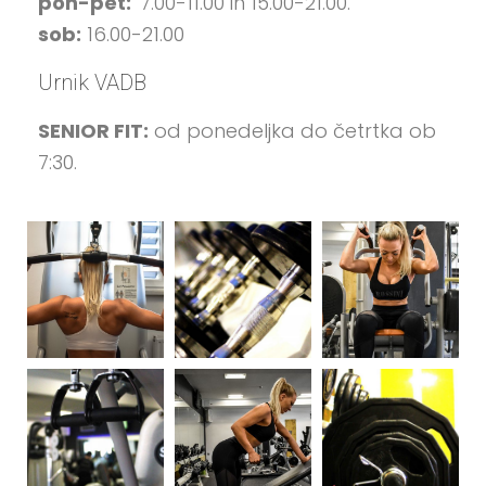
pon-pet:
7.00-11.00 in 15.00-21.00.
sob:
16.00-21.00
Urnik VADB
SENIOR FIT:
od ponedeljka do četrtka ob
7:30.