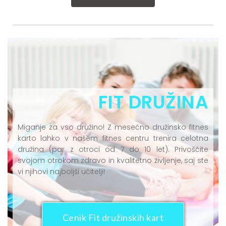
FIT DRUŽINA
Miganje za vso družino! Z mesečno družinsko fitnes
karto lahko v našem fitnes centru trenira celotna
družina (par z otroci od 7 do 10 let). Privoščite
svojom otrokom zdravo in kvalitetno življenje, saj ste
vi njihovi najboljši učitelji!
Cenik Fit družinskih kart