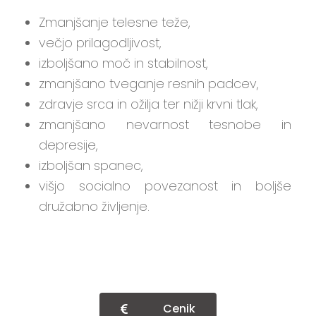
Zmanjšanje telesne teže,
večjo prilagodljivost,
izboljšano moč in stabilnost,
zmanjšano tveganje resnih padcev,
zdravje srca in ožilja ter nižji krvni tlak,
zmanjšano nevarnost tesnobe in
depresije,
izboljšan spanec,
višjo socialno povezanost in boljše
družabno življenje.
Cenik