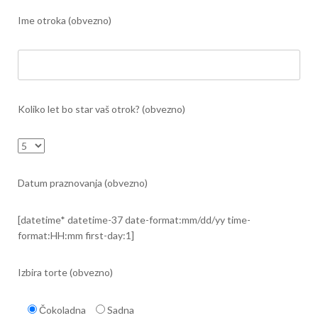
Ime otroka (obvezno)
Koliko let bo star vaš otrok? (obvezno)
Datum praznovanja (obvezno)
[datetime* datetime-37 date-format:mm/dd/yy time-
format:HH:mm first-day:1]
Izbira torte (obvezno)
Čokoladna
Sadna