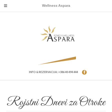
Wellness Aspara
INFO & REZERVACIJA: +386 40 494 444
Rojstni Dnevi za Otroke