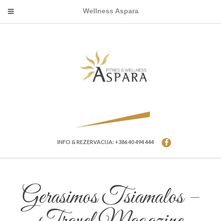
Wellness Aspara
INFO & REZERVACIJA: +386 40 494 444
Gerasimos Tsiamalos –
Travel Magazine